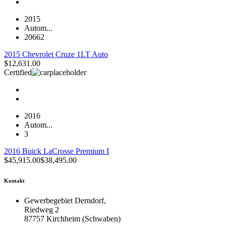
2015
Autom...
20662
2015 Chevrolet Cruze 1LT Auto
$
12,631.00
Certified
2016
Autom...
3
2016 Buick LaCrosse Premium I
$
45,915.00
$
38,495.00
Kontakt
Gewerbegebiet Derndorf,
Riedweg 2
87757 Kirchheim (Schwaben)